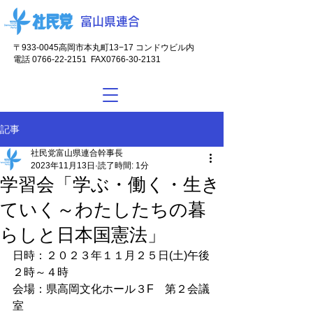
富山県連合
〒933-0045
高岡市本丸町13−17 コンドウビル内
電話
0766-22-2151
FAX0766-30-2131
記事
社民党富山県連合幹事長
2023年11月13日
読了時間: 1分
学習会「学ぶ・働く・生き
ていく～わたしたちの暮
らしと日本国憲法」
日時：２０２３年１１月２５日(土)午後
２時～４時
会場：県高岡文化ホール３F　第２会議
室