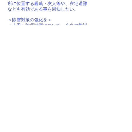
所に位置する親戚・友人等や、在宅避難
なども有効である事を周知したい。
＜除雪対策の強化を＞
（上田）除雪計画について、今冬の教訓
を取り入れるべき
（都市創造部長）今冬の大雪への対応に
関しては、低温に加え日中も降雪が続い
た事で幹線道路や交差点での圧雪や除排
雪に時間を要したこと等が課題だ。本市
としては、除雪業者のヒアリングをはじ
め、「ワンチームとやま」連携推進本部
会議や高岡土木センターとの連携協議な
どを通じて、今冬の教訓を活かした効率
的・効果的な除雪体制への見直しを行い
たい。
（上田）消雪設備整備事業の推進を
（都市創造部長）本市の道路除雪は機械
除雪を基本としているが、市が実施する
消雪施設設置については、地下水の保全
を前提に主要な公共公益施設へのアクセ
ス道路や国・県道を繋ぐ幹線道路等を基
本に検討することとしている。
（上田）角街道の消雪施設設置に向けて