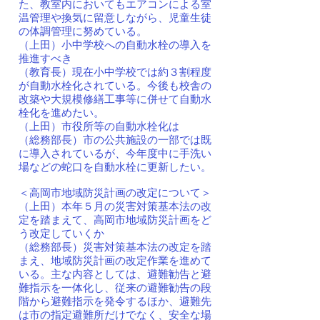
た、教室内においてもエアコンによる室
温管理や換気に留意しながら、児童生徒
の体調管理に努めている。
（上田）小中学校への自動水栓の導入を
推進すべき
（教育長）現在小中学校では約３割程度
が自動水栓化されている。今後も校舎の
改築や大規模修繕工事等に併せて自動水
栓化を進めたい。
（上田）市役所等の自動水栓化は
（総務部長）市の公共施設の一部では既
に導入されているが、今年度中に手洗い
場などの蛇口を自動水栓に更新したい。
＜高岡市地域防災計画の改定について＞
（上田）本年５月の災害対策基本法の改
定を踏まえて、高岡市地域防災計画をど
う改定していくか
（総務部長）災害対策基本法の改定を踏
まえ、地域防災計画の改定作業を進めて
いる。主な内容としては、避難勧告と避
難指示を一体化し、従来の避難勧告の段
階から避難指示を発令するほか、避難先
は市の指定避難所だけでなく、安全な場