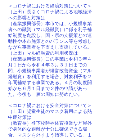
＜コロナ禍における経済対策について＞
（上田）長引くコロナ禍による地域経済
への影響と対策は
（産業振興部長）本市では、小規模事業
者への融資（マル経融資）に係る利子補
給制度を創設し、国・県の支援策との連
動性や本市施策とのバランス等を考慮し
ながら事業者を下支えし支援している。
（上田）マル経融資の利用状況は
（産業振興部長）この事業は令和３年４
月１日から令和４年３月３１日までの
間、小規模事業者が経営改善資金（マル
経融資）を利用する場合、対象利子を２
年間補給する事業である。４月の制度開
始から６月１日まで２件の申請があっ
た。今後も一層の周知に努めたい。
＜コロナ禍における安全対策について＞
（上田）児童生徒のマスク着用による熱
中症対策は
（教育長）登下校時や体育授業など屋外
で身体的な距離が十分に確保できる場
合、マスクを外すよう指導している。ま